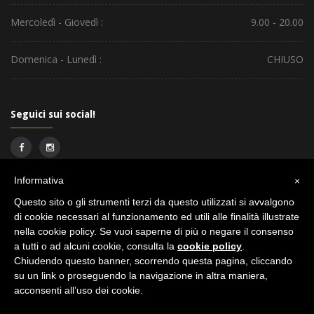
Mercoledì - Giovedì :
9.00 - 20.00
Domenica - Lunedì :
CHIUSO
Seguici sui social!
Informativa
×
Questo sito o gli strumenti terzi da questo utilizzati si avvalgono
di cookie necessari al funzionamento ed utili alle finalità illustrate
nella cookie policy. Se vuoi saperne di più o negare il consenso
a tutti o ad alcuni cookie, consulta la
cookie policy
.
Chiudendo questo banner, scorrendo questa pagina, cliccando
Primero Hair Salon S.A.S. Copyright ©2017 tutti i diritti riservati.
PRIVACY
su un link o proseguendo la navigazione in altra maniera,
POLICY
|
COOKIE POLICY
acconsenti all’uso dei cookie.
P. Iva 04906930260 - Powered by
Treviweb