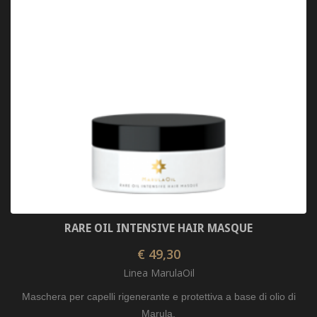
RARE OIL INTENSIVE HAIR MASQUE
€ 49,30
Linea MarulaOil
Maschera per capelli rigenerante e protettiva a base di olio di
Marula.